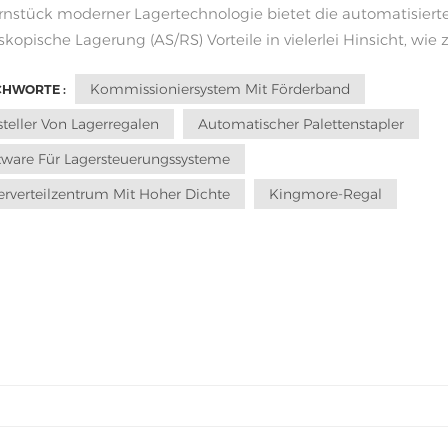
rnstück moderner Lagertechnologie bietet die automatisiert
skopische Lagerung (AS/RS) Vorteile in vielerlei Hinsicht, wie z
utzung, Effizienzsteigerung, Kostenkontrolle und
Kommissioniersystem Mit Förderband
CHWORTE :
tungsgenauigkeit, und lässt sich an unterschiedliche
enszenarien anpassen. Heute erläutern wi...
steller Von Lagerregalen
Automatischer Palettenstapler
tware Für Lagersteuerungssysteme
erverteilzentrum Mit Hoher Dichte
Kingmore-Regal