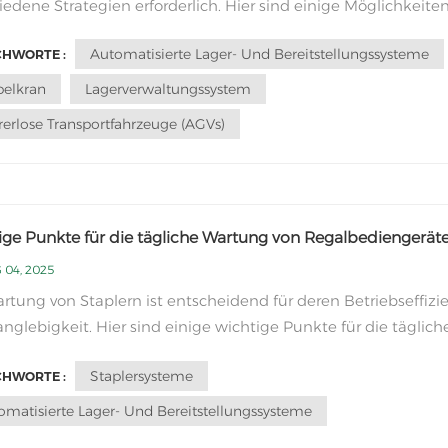
iedene Strategien erforderlich. Hier sind einige Möglichkeite
rbesserung der Betriebseffizienz eines Regalbediengeräts:1.
Automatisierte Lager- Und Bereitstellungssysteme
CHWORTE :
ertes Lagerlayout: Gestalten Sie das Lagerlayout so, dass die
ege minimiert und die Kom...
pelkran
Lagerverwaltungssystem
rerlose Transportfahrzeuge (AGVs)
ige Punkte für die tägliche Wartung von Regalbediengerät
 04, 2025
rtung von Staplern ist entscheidend für deren Betriebseffizi
nglebigkeit. Hier sind einige wichtige Punkte für die täglich
ng und Instandhaltung von Staplern:Regelmäßige Inspektio
Staplersysteme
CHWORTE :
n Sie regelmäßige Inspektionen durch, um Anzeichen von
leiß, Lecks oder anderen Prob...
omatisierte Lager- Und Bereitstellungssysteme