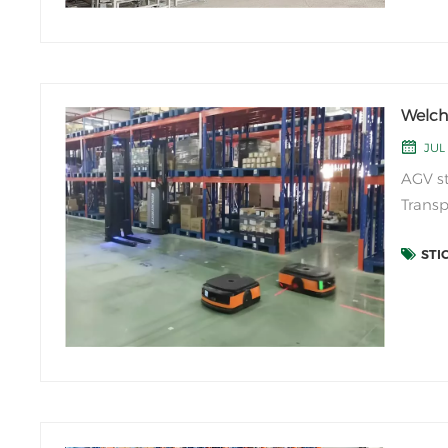
Welche
JUL
AGV st
Transp
ohne 
STI
und na
Materi