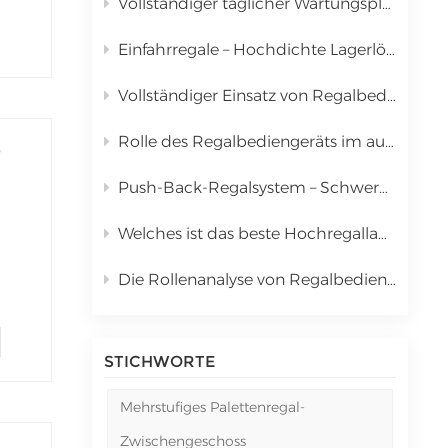
Vollständiger täglicher Wartungsplan für das automatisierte Lager- und Kommissioniersystem (Regalstapler)
中文
Einfahrregale – Hochdichte Lagerlösung für Palettenware
русский
Vollständiger Einsatz von Regalbediengeräten in automatisierten Lager- und Kommissioniersystemen (AS/RS)
Rolle des Regalbediengeräts im automatisierten Lager- und Kommissioniersystem (AS/RS) & Vollständige Kostenanalyse
Push-Back-Regalsystem – Schwerkraftwagen-Lagerlösung mit hoher Dichte
Welches ist das beste Hochregallager für Palettenware? | Kingmore Drive-In-Regale
Die Rollenanalyse von Regalbediengeräten in automatisierten Lager- und Kommissioniersystemen (AS/RS)
r:
STICHWORTE
Mehrstufiges Palettenregal-
Zwischengeschoss