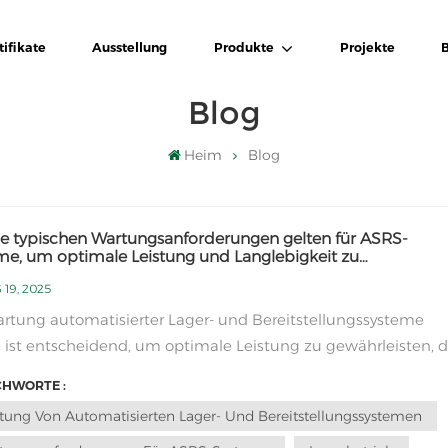
tifikate
Ausstellung
Produkte
Projekte
Blog
Heim
Blog
e typischen Wartungsanforderungen gelten für ASRS-
me, um optimale Leistung und Langlebigkeit zu
rleisten?
 19, 2025
rtung automatisierter Lager- und Bereitstellungssysteme
 ist entscheidend, um optimale Leistung zu gewährleisten, d
lebensdauer zu verlängern und die Betriebseffizienz in
CHWORTE :
mgebungen aufrechtzuerhalten. Hier sind einige typische
tung Von Automatisierten Lager- Und Bereitstellungssystemen
gsanforderungen für ASRS-Systeme:1. Regel...