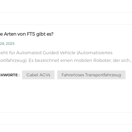
 Arten von FTS gibt es?
 28, 2025
eht für Automated Guided Vehicle (Automatisiertes
ortfahrzeug). Es bezeichnet einen mobilen Roboter, der sich
menschliches Eingreifen autonom in einer Umgebung bew
Gabel AGVs
Fahrerloses Transportfahrzeug
CHWORTE :
vigieren kann. AGVs werden häufig in der Industrie für
alhandhabung und Transportaufgaben eingesetzt.Es...