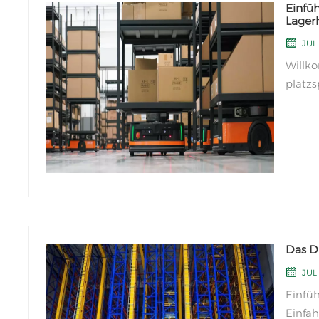
Einfü
Lager
JUL 
Willk
platzs
Einfah
Lagerk
gewähr
Das D
JUL 
Einfüh
Einfah