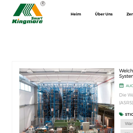
Heim
Über Uns
Zer
Welch
Syste
gewäh
AUG
Die Wa
(ASRS)
System
STI
Lageru
War
Wartun