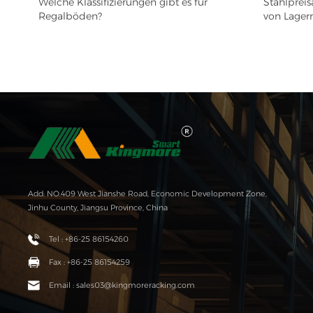
Welche Klassifizierungen gibt es für
Stahlpreis
Regalböden?
von Lager
Add: NO.409 West Jianshe Road, Economic Development Zone,
Jinhu County, Jiangsu Province, China
Tel : +86-25 86154260
Fax : +86-25 86154259
Email : sales03@kingmoreracking.com