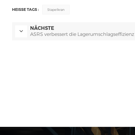
HEISSE TAGS :
Stapelkran
NÄCHSTE
ASRS verbessert die Lagerumschlagseffizienz