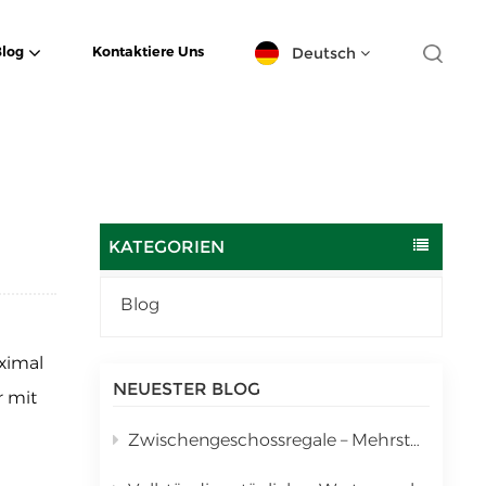
Deutsch
Blog
Kontaktiere Uns
English
español
日本語
KATEGORIEN
한국의
Blog
Deutsch
aximal
français
NEUESTER BLOG
r mit
العربية
Zwischengeschossregale – Mehrstufige vertikale Lagerlösung
português