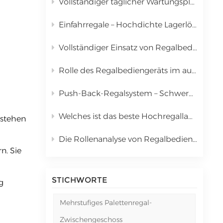
Vollständiger täglicher Wartungsplan für das automatisierte Lager- und Kommissioniersystem (Regalstapler)
中文
Einfahrregale – Hochdichte Lagerlösung für Palettenware
русский
Vollständiger Einsatz von Regalbediengeräten in automatisierten Lager- und Kommissioniersystemen (AS/RS)
Rolle des Regalbediengeräts im automatisierten Lager- und Kommissioniersystem (AS/RS) & Vollständige Kostenanalyse
Push-Back-Regalsystem – Schwerkraftwagen-Lagerlösung mit hoher Dichte
Welches ist das beste Hochregallager für Palettenware? | Kingmore Drive-In-Regale
estehen
Die Rollenanalyse von Regalbediengeräten in automatisierten Lager- und Kommissioniersystemen (AS/RS)
n. Sie
STICHWORTE
g
Mehrstufiges Palettenregal-
Zwischengeschoss