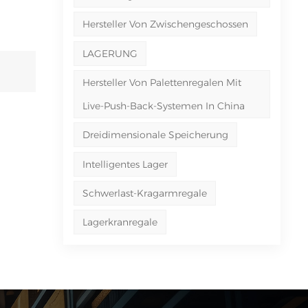
Hersteller Von Zwischengeschossen
LAGERUNG
Hersteller Von Palettenregalen Mit
Live-Push-Back-Systemen In China
Dreidimensionale Speicherung
Intelligentes Lager
Schwerlast-Kragarmregale
Lagerkranregale