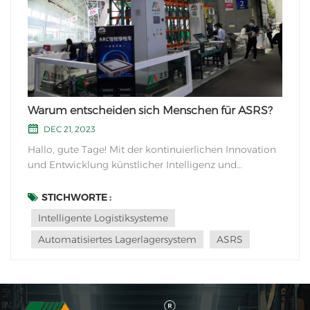
Warum entscheiden sich Menschen für ASRS?
DEC 21, 2023
Hallo, gute Tage! Mit der kontinuierlichen Innovation
und Entwicklung künstlicher Intelligenz und
Technologie in den letzten Jahren sind intelligente
Lagerautomatisierungslösungen entstanden
STICHWORTE :
Kombinieren Sie traditionelle Regale mit Intelligente
Intelligente Logistiksysteme
Logistiksysteme haben nach und nach schnell unsere
Automatisiertes Lagerlagersystem
ASRS
A...