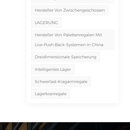
Hersteller Von Zwischengeschossen
LAGERUNG
Hersteller Von Palettenregalen Mit
Live-Push-Back-Systemen In China
Dreidimensionale Speicherung
Intelligentes Lager
Schwerlast-Kragarmregale
Lagerkranregale