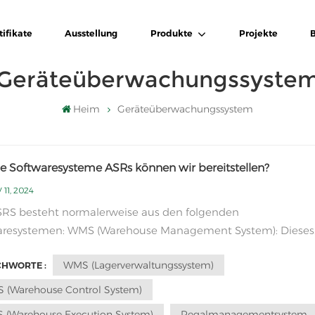
tifikate
Ausstellung
Produkte
Projekte
Geräteüberwachungssyste
Heim
Geräteüberwachungssystem
e Softwaresysteme ASRs können wir bereitstellen?
11, 2024
aresystemen: WMS (Warehouse Management System): Dieses
 wird verwendet, um den täglichen Betrieb des Lagerhause
WMS (Lagerverwaltungssystem)
CHWORTE :
lten, einschließlich Bestandsverwaltung, Inbound -Managem
und -Management, Ladungsortmanagement, Bestan...
 (Warehouse Control System)
 (Warehouse Execution System)
Regalmanagementsystem