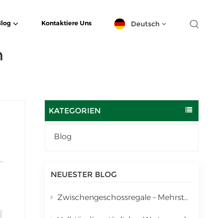
Deutsch
Blog
Kontaktiere Uns
m
English
español
日本語
KATEGORIEN
한국의
Blog
Deutsch
s zu
français
NEUESTER BLOG
ent,
العربية
Zwischengeschossregale – Mehrstufige vertikale Lagerlösung
português