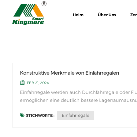
Heim
Über Uns
Zer
Konstruktive Merkmale von Einfahrregalen
FEB 21, 2024
Einfahrregale werden auch Durchfahrregale oder Flu
ermöglichen eine deutlich bessere Lagerraumausn
eignen sich für Waren mit einheitlichen Spezifikatio
Einfahrregale
STICHWORTE :