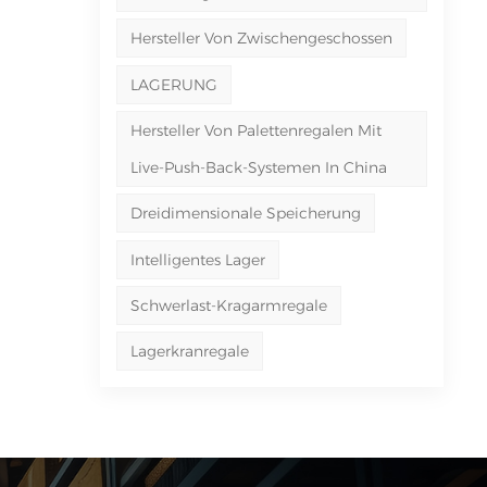
Hersteller Von Zwischengeschossen
LAGERUNG
Hersteller Von Palettenregalen Mit
Live-Push-Back-Systemen In China
Dreidimensionale Speicherung
Intelligentes Lager
Schwerlast-Kragarmregale
Lagerkranregale