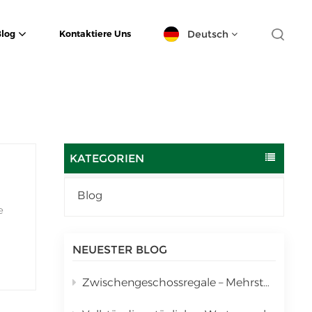
Deutsch
Blog
Kontaktiere Uns
English
español
日本語
KATEGORIEN
한국의
Blog
e
Deutsch
français
NEUESTER BLOG
العربية
Zwischengeschossregale – Mehrstufige vertikale Lagerlösung
português