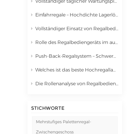
Vollständiger täglicher Wartungsplan für das automatisierte Lager- und Kommissioniersystem (Regalstapler)
中文
Einfahrregale – Hochdichte Lagerlösung für Palettenware
русский
Vollständiger Einsatz von Regalbediengeräten in automatisierten Lager- und Kommissioniersystemen (AS/RS)
Rolle des Regalbediengeräts im automatisierten Lager- und Kommissioniersystem (AS/RS) & Vollständige Kostenanalyse
Push-Back-Regalsystem – Schwerkraftwagen-Lagerlösung mit hoher Dichte
Welches ist das beste Hochregallager für Palettenware? | Kingmore Drive-In-Regale
Die Rollenanalyse von Regalbediengeräten in automatisierten Lager- und Kommissioniersystemen (AS/RS)
STICHWORTE
Mehrstufiges Palettenregal-
Zwischengeschoss