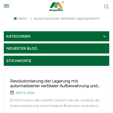
Heim
Automatisierte Vertikale Lagersysteme
KATEGORIEN
NEUESTER BLOG
STICHWORTE
Revolutionierung der Lagerung mit
automatisierter vertikaler Aufbewahrung und
Vier-Wege-Shuttle-Autos
JAN 12, 2024
Einführung:In den letzten Jahren hat der Anstieg der
Automatisierung verschiedene Branchen verändert,
und die Welt der Lagerhaltung ist keine Ausnahme.