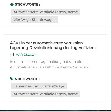
Das Aufkommen von automatisierte vertikale
STICHWORTE :
Speichersysteme und die Integration von modernen
Automatisierte Vertikale Lagersysteme
Technologien wie z. Vier-Wege-Shuttle-Autos, haben
Vier-Wege-Shuttlewagen
di...
AGVs in der automatisierten vertikalen
Lagerung: Revolutionierung der Lagereffizienz
MAR 22, 2024
In der modernen Lagerhaltung hat sich die
Automatisierung als bahnbrechende Neuerung
erwiesen und die Art und Weise, wie Waren gelagert,
abgerufen und verwaltet werden, revolutioniert. Ein
STICHWORTE :
bemerkenswerter Fortschritt ist die Integration von
Fahrerlose Transportfahrzeuge
Fahrerlose Transportfahrzeuge (AGVs) in
Automatisierte Vertikale Lagersysteme
automatisierten ver...