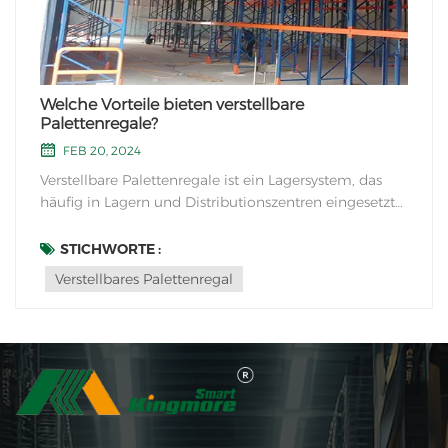
Welche Vorteile bieten verstellbare
Palettenregale?
FEB 20, 2024
Verstellbare Palettenregale ist ein Lagersystem, das
häufig in Lagern und Distributionszentren eingesetzt
wird. Hier sind einige Vorteile von verstellbaren
Palettenregalen:1. Flexibilität: Ein Hauptvorteil
STICHWORTE :
verstellbarer Palettenregale ist ihre Flexibilität. Das
Verstellbares Palettenregal
System ermöglicht eine einfache Anpass...