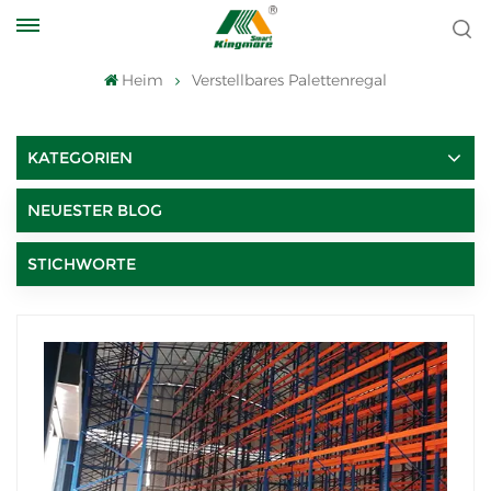
Heim
Verstellbares Palettenregal
KATEGORIEN
NEUESTER BLOG
STICHWORTE