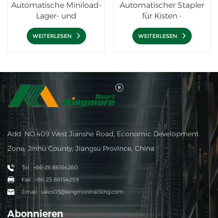
Automatische Miniload-
Automatischer Stapler
Lager- und
für Kisten -
Bereitstellungssysteme
Automatisches
Miniload-Lager
WEITERLESEN
WEITERLESEN
Add: NO.409 West Jianshe Road, Economic Development
Zone, Jinhu County, Jiangsu Province, China
Tel : +86-25 86154260
Fax : +86-25 86154259
Email : sales03@kingmoreracking.com
Abonnieren