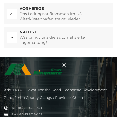
VORHERIGE
Das Ladungsaufkommen im US-
Westküstenhafen steigt wieder
NÄCHSTE
Was bringt uns die automatisierte
Lagerhaltung?
Add: NO.409 West Jianshe Road, Economic Development
Zone, Jinhu County, Jiangsu Province, China
Tel : +86-25 86154260
Fax : +86-25 86154259