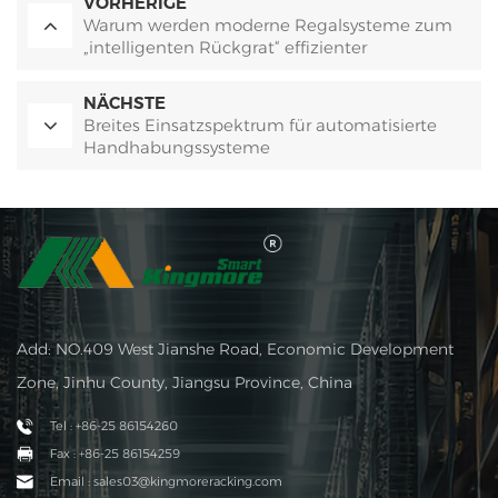
VORHERIGE
Warum werden moderne Regalsysteme zum
„intelligenten Rückgrat“ effizienter
Lagerhaltung?
NÄCHSTE
Breites Einsatzspektrum für automatisierte
Handhabungssysteme
Add: NO.409 West Jianshe Road, Economic Development
Zone, Jinhu County, Jiangsu Province, China
Tel : +86-25 86154260
Fax : +86-25 86154259
Email : sales03@kingmoreracking.com