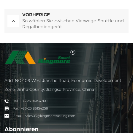
VORHERIGE
So wählen Sie zwischen Vierwege-Shuttle und
Regalbediengerät
Add: NO.409 West Jianshe Road, Economic Development
Zone, Jinhu County, Jiangsu Province, China
Tel : +86-25 86154260
Fax : +86-25 86154259
Email : sales03@kingmoreracking.com
Abonnieren