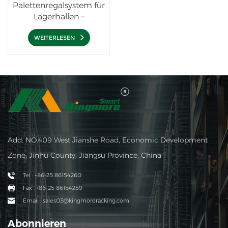
Palettenregalsystem für
Lagerhallen –
Schwerlast-
Regalsystem für
WEITERLESEN
Lagerhallen
Add: NO.409 West Jianshe Road, Economic Development
Zone, Jinhu County, Jiangsu Province, China
Tel : +86-25 86154260
Fax : +86-25 86154259
Email : sales03@kingmoreracking.com
Abonnieren