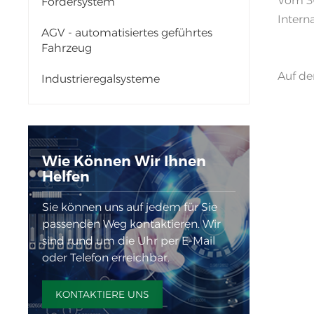
Vom 30
Fördersystem
Interna
AGV - automatisiertes geführtes
Fahrzeug
Auf de
Industrieregalsysteme
Wie Können Wir Ihnen
Helfen
Sie können uns auf jedem für Sie
passenden Weg kontaktieren. Wir
sind rund um die Uhr per E-Mail
oder Telefon erreichbar.
KONTAKTIERE UNS