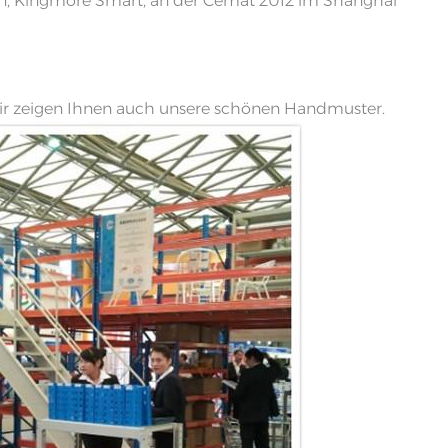
, Kingmore Smart, an der Cemat 2012 im Shanghai
中文
русский
Wir zeigen Ihnen auch unsere schönen Handmuster.