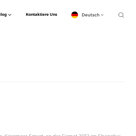
Deutsch
Blog
Kontaktiere Uns
English
español
日本語
한국의
Deutsch
français
العربية
português